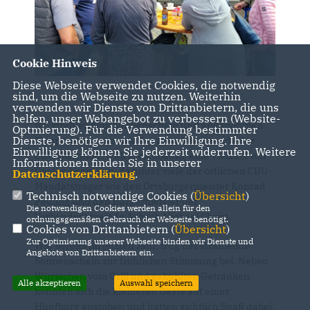
Cookie Hinweis
Diese Webseite verwendet Cookies, die notwendig
sind, um die Webseite zu nutzen. Weiterhin
verwenden wir Dienste von Drittanbietern, die uns
helfen, unser Webangebot zu verbessern (Website-
Bei strahlendem Sonnenschein und angenehmen
Optmierung). Für die Verwendung bestimmter
Dienste, benötigen wir Ihre Einwilligung. Ihre
Temperaturen konnte der neue Vorsitzende der
Einwilligung können Sie jederzeit widerrufen. Weitere
CDU-Buchholz, Dirk Kirschbaum, eine Vielzahl von
Informationen finden Sie in unserer
Gästen begrüßen, darunter viele der örtlichen CDU-
Datenschutzerklärung
.
Mandatsträger wie den Ortsbürgermeister Konrad
Technisch notwendige Cookies (
Übersicht
)
Peuling und den Bürgermeister der
Die notwendigen Cookies werden allein für den
Verbandsgemeinde Asbach Michael Christ.
ordnungsgemäßen Gebrauch der Webseite benötigt.
Cookies von Drittanbietern (
Übersicht
)
Zur Optimierung unserer Webseite binden wir Dienste und
Wie bereits im letzten Jahr, trug der strahlende
Angebote von Drittanbietern ein.
Sonnenschein zur fröhlichen Stimmung bei. Neben
Würstchen vom Grill und gekühlten Getränken
Alle akzeptieren
Auswahl speichern
konnten sich die kleineren Gäste auf einer
Hüpfburg austoben und hatten sichtlich Spaß dabei.